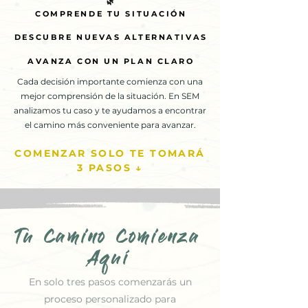
🌿
🌿
COMPRENDE TU SITUACIÓN
COMPRENDE TU SITUACIÓN
DESCUBRE NUEVAS ALTERNATIVAS
DESCUBRE NUEVAS ALTERNATIVAS
AVANZA CON UN PLAN CLARO
AVANZA CON UN PLAN CLARO
Cada decisión importante comienza con una
mejor comprensión de la situación. En SEM
analizamos tu caso y te ayudamos a encontrar
el camino más conveniente para avanzar.
COMENZAR SOLO TE TOMARÁ
3 PASOS ↓
Tu Camino Comienza
Aquí
En solo tres pasos comenzarás un
proceso personalizado para