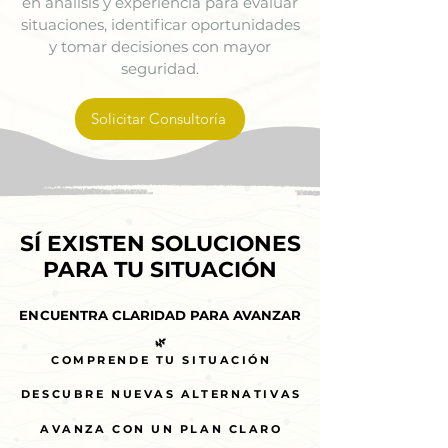
en análisis y experiencia para evaluar
situaciones, identificar oportunidades
y tomar decisiones con mayor
seguridad.
Solicitar Consultoría
SÍ EXISTEN SOLUCIONES
SÍ EXISTEN SOLUCIONES
PARA TU SITUACIÓN
PARA TU SITUACIÓN
ENCUENTRA CLARIDAD PARA AVANZAR
ENCUENTRA CLARIDAD PARA AVANZAR
🌿
🌿
COMPRENDE TU SITUACIÓN
COMPRENDE TU SITUACIÓN
DESCUBRE NUEVAS ALTERNATIVAS
DESCUBRE NUEVAS ALTERNATIVAS
AVANZA CON UN PLAN CLARO
AVANZA CON UN PLAN CLARO