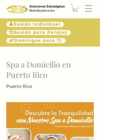
Soluciones Estratégicas
Multidisciplinarias
👤Sesión Individual
💞Sesión para Parejas
🌿Domingos para Tí
< Atrás
Spa a Domicilio en
Puerto Rico
Puerto Rico