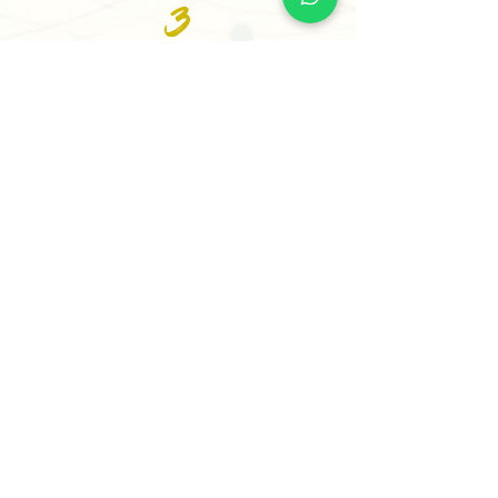
3
Recibe tu Sesión o tu
Informe
Recibe tu informe personalizado en
24 horas o menos (5 horas para casos
prioritarios) o agenda tu sesión
estratégica para comenzar a avanzar
con claridad.
✨ Comienza Tu Proceso