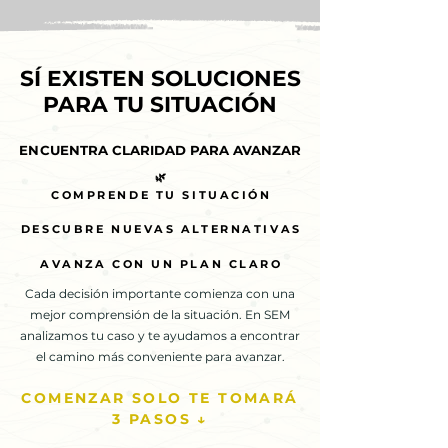
SÍ EXISTEN SOLUCIONES
SÍ EXISTEN SOLUCIONES
PARA TU SITUACIÓN
PARA TU SITUACIÓN
ENCUENTRA CLARIDAD PARA AVANZAR
ENCUENTRA CLARIDAD PARA AVANZAR
🌿
🌿
COMPRENDE TU SITUACIÓN
COMPRENDE TU SITUACIÓN
DESCUBRE NUEVAS ALTERNATIVAS
DESCUBRE NUEVAS ALTERNATIVAS
AVANZA CON UN PLAN CLARO
AVANZA CON UN PLAN CLARO
Cada decisión importante comienza con una
mejor comprensión de la situación. En SEM
analizamos tu caso y te ayudamos a encontrar
el camino más conveniente para avanzar.
COMENZAR SOLO TE TOMARÁ
3 PASOS ↓