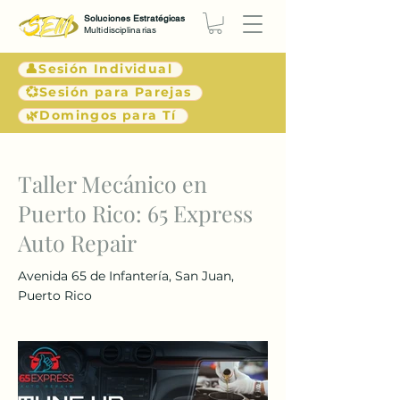
Soluciones Estratégicas
Multidisciplinarias
👤Sesión Individual
💞Sesión para Parejas
🌿Domingos para Tí
< Atrás
Taller Mecánico en
Puerto Rico: 65 Express
Auto Repair
Avenida 65 de Infantería, San Juan,
Puerto Rico