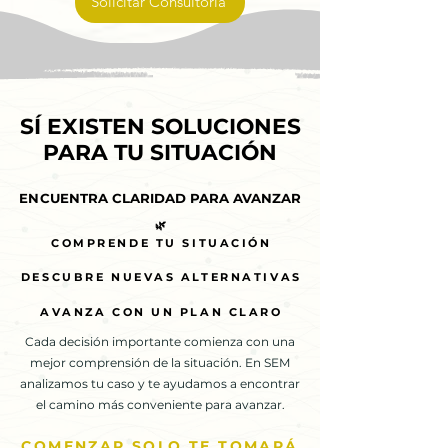
Solicitar Consultoría
SÍ EXISTEN SOLUCIONES
SÍ EXISTEN SOLUCIONES
PARA TU SITUACIÓN
PARA TU SITUACIÓN
ENCUENTRA CLARIDAD PARA AVANZAR
ENCUENTRA CLARIDAD PARA AVANZAR
🌿
🌿
COMPRENDE TU SITUACIÓN
COMPRENDE TU SITUACIÓN
DESCUBRE NUEVAS ALTERNATIVAS
DESCUBRE NUEVAS ALTERNATIVAS
AVANZA CON UN PLAN CLARO
AVANZA CON UN PLAN CLARO
Cada decisión importante comienza con una
mejor comprensión de la situación. En SEM
analizamos tu caso y te ayudamos a encontrar
el camino más conveniente para avanzar.
COMENZAR SOLO TE TOMARÁ