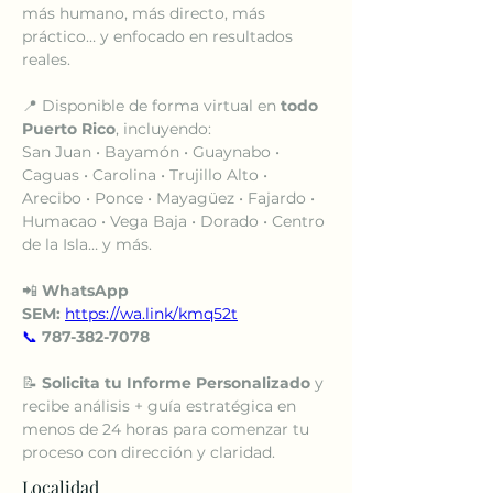
más humano, más directo, más 
práctico… y enfocado en resultados 
reales.
📍 Disponible de forma virtual en 
todo 
Puerto Rico
, incluyendo:
San Juan • Bayamón • Guaynabo • 
Caguas • Carolina • Trujillo Alto • 
Arecibo • Ponce • Mayagüez • Fajardo • 
Humacao • Vega Baja • Dorado • Centro 
de la Isla… y más.
📲 
WhatsApp 
SEM:
https://wa.link/kmq52t
📞
787-382-7078
📝 
Solicita tu Informe Personalizado
 y 
recibe análisis + guía estratégica en 
menos de 24 horas para comenzar tu 
proceso con dirección y claridad.
Localidad