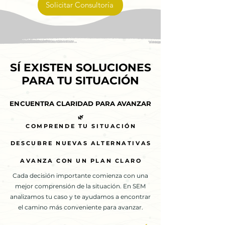
Solicitar Consultoría
SÍ EXISTEN SOLUCIONES
SÍ EXISTEN SOLUCIONES
PARA TU SITUACIÓN
PARA TU SITUACIÓN
ENCUENTRA CLARIDAD PARA AVANZAR
ENCUENTRA CLARIDAD PARA AVANZAR
🌿
🌿
COMPRENDE TU SITUACIÓN
COMPRENDE TU SITUACIÓN
DESCUBRE NUEVAS ALTERNATIVAS
DESCUBRE NUEVAS ALTERNATIVAS
AVANZA CON UN PLAN CLARO
AVANZA CON UN PLAN CLARO
Cada decisión importante comienza con una
mejor comprensión de la situación. En SEM
analizamos tu caso y te ayudamos a encontrar
el camino más conveniente para avanzar.