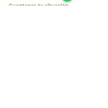
Cuentanos tu situación
Comparte tu caso mediante un
formulario sencillo. Analizaremos tu
información para ofrecerte la
orientación más adecuada.
3
Recibe tu Sesión o tu