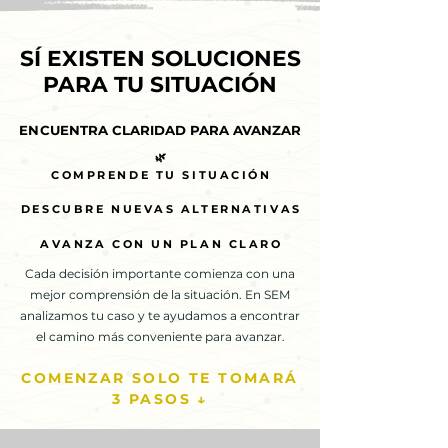
SÍ EXISTEN SOLUCIONES
SÍ EXISTEN SOLUCIONES
PARA TU SITUACIÓN
PARA TU SITUACIÓN
ENCUENTRA CLARIDAD PARA AVANZAR
ENCUENTRA CLARIDAD PARA AVANZAR
🌿
🌿
COMPRENDE TU SITUACIÓN
COMPRENDE TU SITUACIÓN
DESCUBRE NUEVAS ALTERNATIVAS
DESCUBRE NUEVAS ALTERNATIVAS
AVANZA CON UN PLAN CLARO
AVANZA CON UN PLAN CLARO
Cada decisión importante comienza con una
mejor comprensión de la situación. En SEM
analizamos tu caso y te ayudamos a encontrar
el camino más conveniente para avanzar.
COMENZAR SOLO TE TOMARÁ
3 PASOS ↓