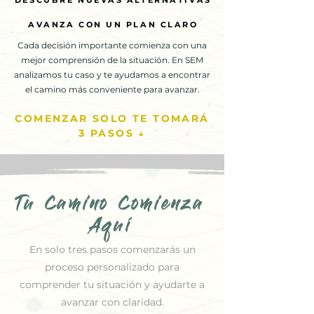
DESCUBRE NUEVAS ALTERNATIVAS
DESCUBRE NUEVAS ALTERNATIVAS
AVANZA CON UN PLAN CLARO
AVANZA CON UN PLAN CLARO
Cada decisión importante comienza con una
mejor comprensión de la situación. En SEM
analizamos tu caso y te ayudamos a encontrar
el camino más conveniente para avanzar.
COMENZAR SOLO TE TOMARÁ
3 PASOS ↓
Tu Camino Comienza
Aquí
En solo tres pasos comenzarás un
proceso personalizado para
comprender tu situación y ayudarte a
avanzar con claridad.