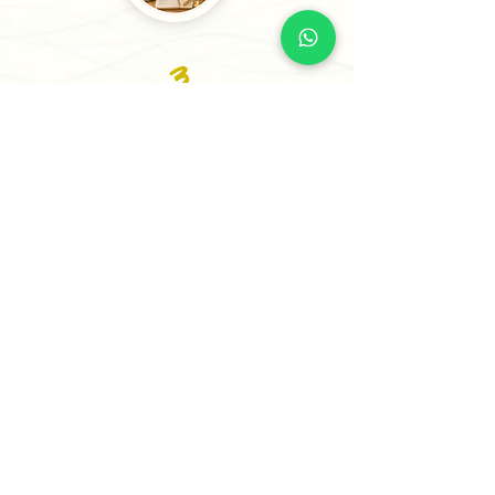
3
Recibe tu Sesión o tu
Informe
Recibe tu informe personalizado en
24 horas o menos (5 horas para casos
prioritarios) o agenda tu sesión
estratégica para comenzar a avanzar
con claridad.
✨ Comienza Tu Proceso