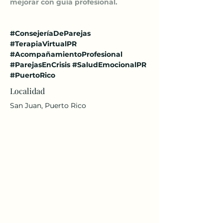
mejorar con guía profesional.
#ConsejeríaDeParejas
#TerapiaVirtualPR
#AcompañamientoProfesional
#ParejasEnCrisis
#SaludEmocionalPR
#PuertoRico
Localidad
San Juan, Puerto Rico