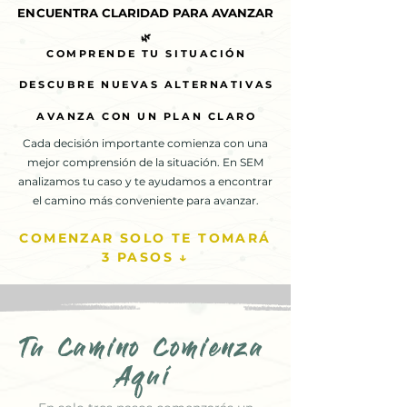
ENCUENTRA CLARIDAD PARA AVANZAR
ENCUENTRA CLARIDAD PARA AVANZAR
🌿
🌿
COMPRENDE TU SITUACIÓN
COMPRENDE TU SITUACIÓN
DESCUBRE NUEVAS ALTERNATIVAS
DESCUBRE NUEVAS ALTERNATIVAS
AVANZA CON UN PLAN CLARO
AVANZA CON UN PLAN CLARO
Cada decisión importante comienza con una
mejor comprensión de la situación. En SEM
analizamos tu caso y te ayudamos a encontrar
el camino más conveniente para avanzar.
COMENZAR SOLO TE TOMARÁ
3 PASOS ↓
Tu Camino Comienza
Aquí