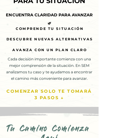
PARA TU SITUACIÓN
PARA TU SITUACIÓN
ENCUENTRA CLARIDAD PARA AVANZAR
ENCUENTRA CLARIDAD PARA AVANZAR
🌿
🌿
COMPRENDE TU SITUACIÓN
COMPRENDE TU SITUACIÓN
DESCUBRE NUEVAS ALTERNATIVAS
DESCUBRE NUEVAS ALTERNATIVAS
AVANZA CON UN PLAN CLARO
AVANZA CON UN PLAN CLARO
Cada decisión importante comienza con una
mejor comprensión de la situación. En SEM
analizamos tu caso y te ayudamos a encontrar
el camino más conveniente para avanzar.
COMENZAR SOLO TE TOMARÁ
3 PASOS ↓
Tu Camino Comienza