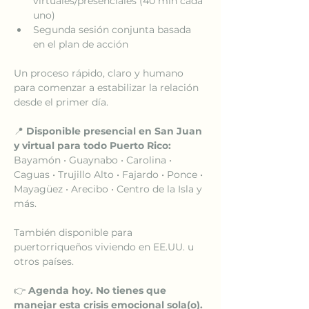
virtuales/presenciales (40 min cada 
uno)
Segunda sesión conjunta basada 
en el plan de acción
Un proceso rápido, claro y humano 
para comenzar a estabilizar la relación 
desde el primer día.
📍 
Disponible presencial en San Juan 
y virtual para todo Puerto Rico:
Bayamón • Guaynabo • Carolina • 
Caguas • Trujillo Alto • Fajardo • Ponce • 
Mayagüez • Arecibo • Centro de la Isla y 
más.
También disponible para 
puertorriqueños viviendo en EE.UU. u 
otros países.
👉 
Agenda hoy. No tienes que 
manejar esta crisis emocional sola(o).