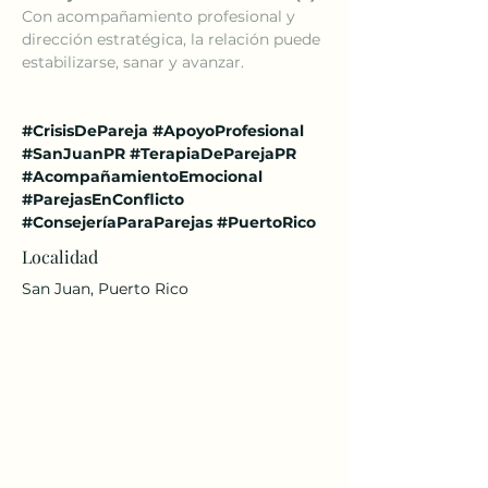
Con acompañamiento profesional y 
dirección estratégica, la relación puede 
estabilizarse, sanar y avanzar.
#CrisisDePareja
#ApoyoProfesional
#SanJuanPR
#TerapiaDeParejaPR
#AcompañamientoEmocional
#ParejasEnConflicto
#ConsejeríaParaParejas
#PuertoRico
Localidad
San Juan, Puerto Rico