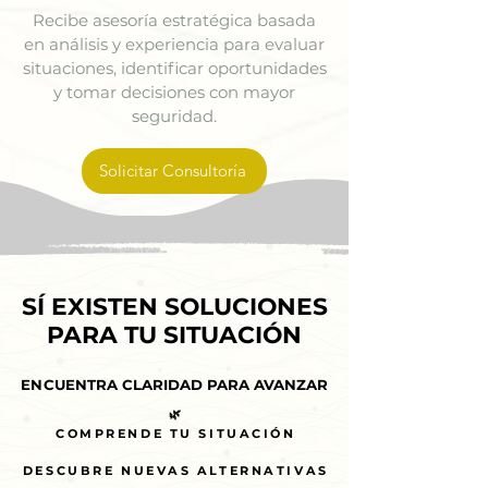
Recibe asesoría estratégica basada
en análisis y experiencia para evaluar
situaciones, identificar oportunidades
y tomar decisiones con mayor
seguridad.
Solicitar Consultoría
SÍ EXISTEN SOLUCIONES
SÍ EXISTEN SOLUCIONES
PARA TU SITUACIÓN
PARA TU SITUACIÓN
ENCUENTRA CLARIDAD PARA AVANZAR
ENCUENTRA CLARIDAD PARA AVANZAR
🌿
🌿
COMPRENDE TU SITUACIÓN
COMPRENDE TU SITUACIÓN
DESCUBRE NUEVAS ALTERNATIVAS
DESCUBRE NUEVAS ALTERNATIVAS