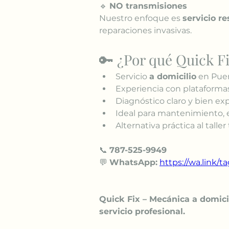
🔹 
NO transmisiones
Nuestro enfoque es 
servicio r
reparaciones invasivas.
🔑 ¿Por qué Quick F
Servicio 
a domicilio
 en Pue
Experiencia con plataformas
Diagnóstico claro y bien ex
Ideal para mantenimiento, e
Alternativa práctica al taller
📞 
787-525-9949
💬 
WhatsApp:
https://wa.link/t
Quick Fix – Mecánica a domicil
servicio profesional.