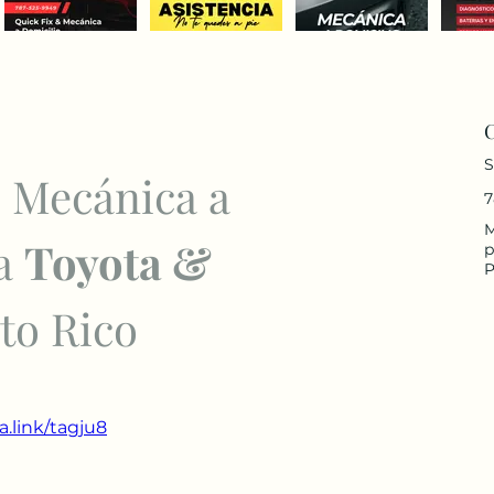
S
– Mecánica a 
7
M
a 
Toyota & 
p
to Rico
a.link/tagju8