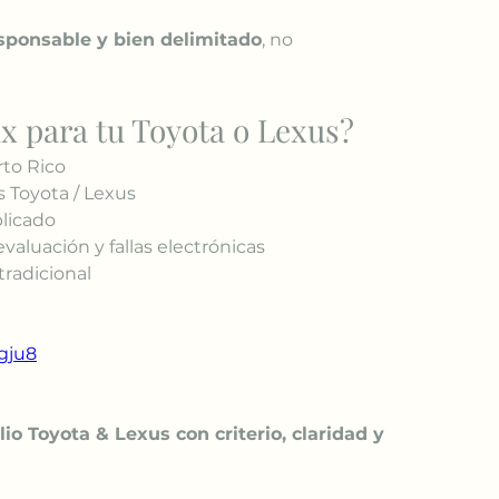
esponsable y bien delimitado
, no 
ix para tu Toyota o Lexus?
rto Rico
 Toyota / Lexus
plicado
valuación y fallas electrónicas
 tradicional
agju8
io Toyota & Lexus con criterio, claridad y 