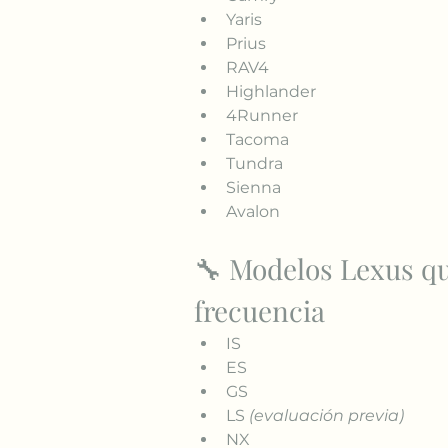
Yaris
Prius
RAV4
Highlander
4Runner
Tacoma
Tundra
Sienna
Avalon
🔧 Modelos Lexus q
frecuencia
IS
ES
GS
LS 
(evaluación previa)
NX