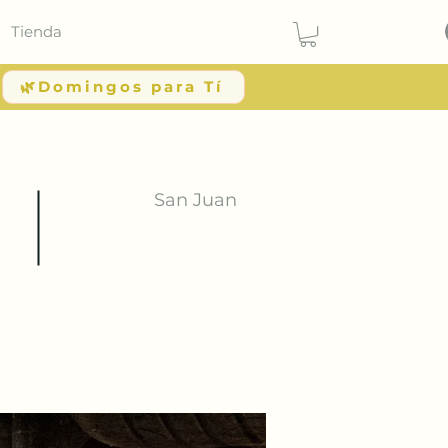
Tienda
🌿Domingos para Tí
San Juan