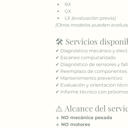
RX
GX
LX 
(evaluación previa)
(Otros modelos pueden evaluars
🛠️ Servicios disponi
✔ Diagnóstico mecánico y elec
✔ Escaneo computarizado
✔ Diagnóstico de sensores y fall
✔ Reemplazo de componentes 
✔ Mantenimiento preventivo
✔ Evaluación y orientación técn
✔ Informe técnico con próxim
⚠️ Alcance del servi
🔹 
NO mecánica pesada
🔹 
NO motores