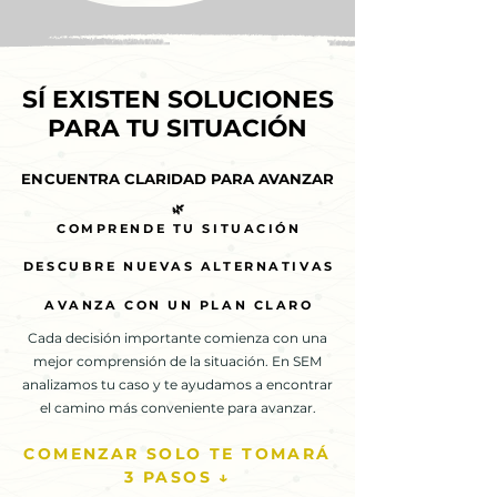
SÍ EXISTEN SOLUCIONES
SÍ EXISTEN SOLUCIONES
PARA TU SITUACIÓN
PARA TU SITUACIÓN
ENCUENTRA CLARIDAD PARA AVANZAR
ENCUENTRA CLARIDAD PARA AVANZAR
🌿
🌿
COMPRENDE TU SITUACIÓN
COMPRENDE TU SITUACIÓN
DESCUBRE NUEVAS ALTERNATIVAS
DESCUBRE NUEVAS ALTERNATIVAS
AVANZA CON UN PLAN CLARO
AVANZA CON UN PLAN CLARO
Cada decisión importante comienza con una
mejor comprensión de la situación. En SEM
analizamos tu caso y te ayudamos a encontrar
el camino más conveniente para avanzar.
COMENZAR SOLO TE TOMARÁ
3 PASOS ↓