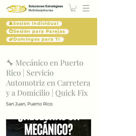
Soluciones Estratégicas
Multidisciplinarias
👤Sesión Individual
💞Sesión para Parejas
🌿Domingos para Tí
< Atrás
🔧 Mecánico en Puerto
Rico | Servicio
Automotriz en Carretera
y a Domicilio | Quick Fix
San Juan, Puerto Rico