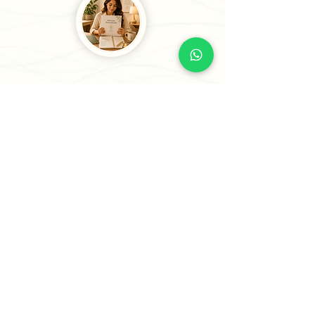
3
Recibe tu Sesión o tu
Informe
Recibe tu informe personalizado en
24 horas o menos (5 horas para casos
prioritarios) o agenda tu sesión
estratégica para comenzar a avanzar
con claridad.