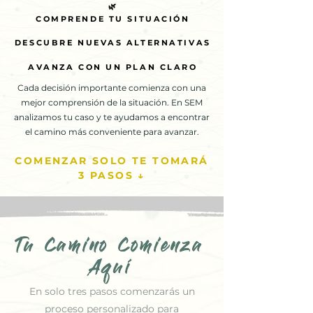
🌿
🌿
COMPRENDE TU SITUACIÓN
COMPRENDE TU SITUACIÓN
DESCUBRE NUEVAS ALTERNATIVAS
DESCUBRE NUEVAS ALTERNATIVAS
AVANZA CON UN PLAN CLARO
AVANZA CON UN PLAN CLARO
Cada decisión importante comienza con una
mejor comprensión de la situación. En SEM
analizamos tu caso y te ayudamos a encontrar
el camino más conveniente para avanzar.
COMENZAR SOLO TE TOMARÁ
3 PASOS ↓
Tu Camino Comienza
Aquí
En solo tres pasos comenzarás un
proceso personalizado para