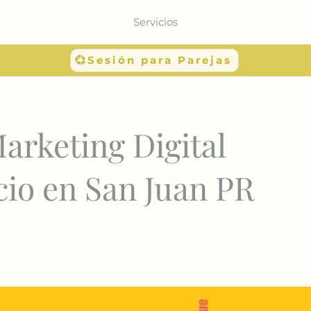
Servicios
💞Sesión para Parejas
arketing Digital
cio en San Juan PR