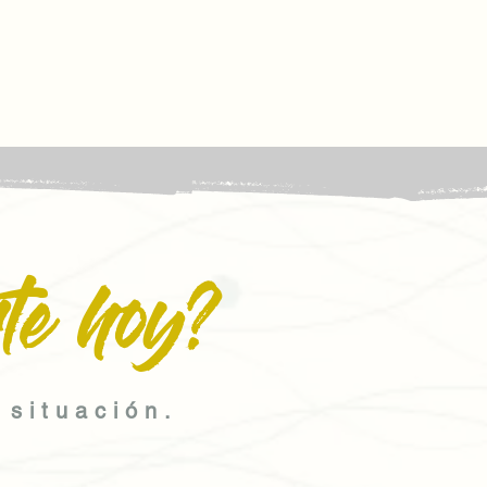
te hoy?
 situación.