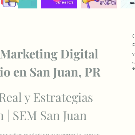
P
 Marketing Digital 
7
s
io en San Juan, PR
e
Real y Estrategias 
 | SEM San Juan
 necesitas marketing que compita, que se 