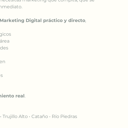
nmediato.
Marketing Digital práctico y directo
, 
gicos
área
edes
den
es
miento real
.
Trujillo Alto • Cataño • Río Piedras