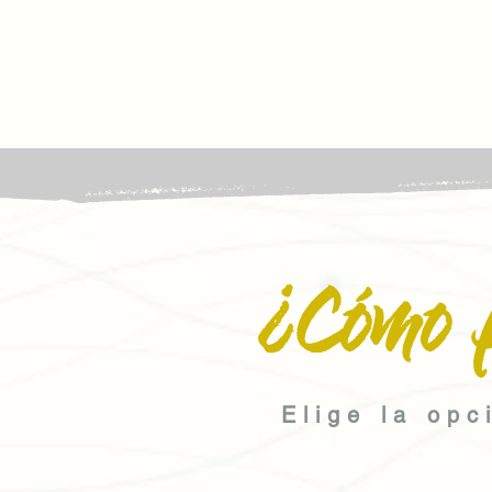
¿Cómo 
Elige la opc