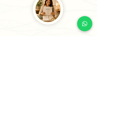
3
Recibe tu Sesión o tu
Informe
Recibe tu informe personalizado en
24 horas o menos (5 horas para casos
prioritarios) o agenda tu sesión
estratégica para comenzar a avanzar
con claridad.