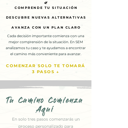
🌿
🌿
COMPRENDE TU SITUACIÓN
COMPRENDE TU SITUACIÓN
DESCUBRE NUEVAS ALTERNATIVAS
DESCUBRE NUEVAS ALTERNATIVAS
AVANZA CON UN PLAN CLARO
AVANZA CON UN PLAN CLARO
Cada decisión importante comienza con una
mejor comprensión de la situación. En SEM
analizamos tu caso y te ayudamos a encontrar
el camino más conveniente para avanzar.
COMENZAR SOLO TE TOMARÁ
3 PASOS ↓
Tu Camino Comienza
Aquí
En solo tres pasos comenzarás un
proceso personalizado para