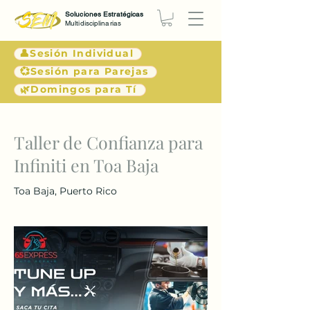
Soluciones Estratégicas
Multidisciplinarias
👤Sesión Individual
💞Sesión para Parejas
🌿Domingos para Tí
< Atrás
Taller de Confianza para
Infiniti en Toa Baja
Toa Baja, Puerto Rico