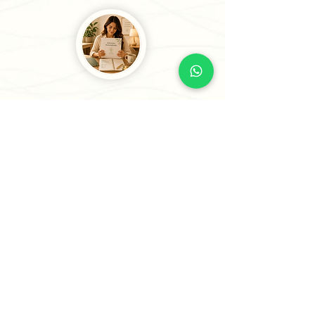
3
Recibe tu Sesión o tu
Informe
Recibe tu informe personalizado en
24 horas o menos (5 horas para casos
prioritarios) o agenda tu sesión
estratégica para comenzar a avanzar
con claridad.