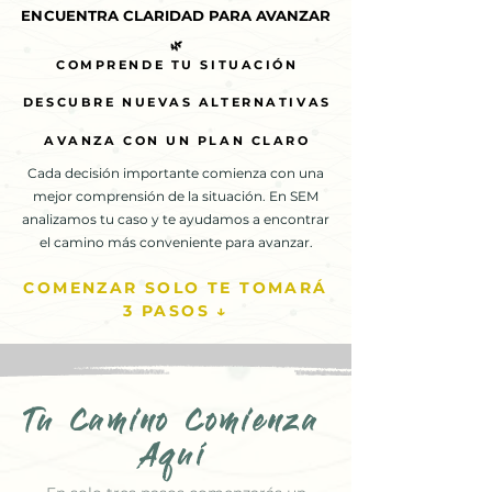
ENCUENTRA CLARIDAD PARA AVANZAR
ENCUENTRA CLARIDAD PARA AVANZAR
🌿
🌿
COMPRENDE TU SITUACIÓN
COMPRENDE TU SITUACIÓN
DESCUBRE NUEVAS ALTERNATIVAS
DESCUBRE NUEVAS ALTERNATIVAS
AVANZA CON UN PLAN CLARO
AVANZA CON UN PLAN CLARO
Cada decisión importante comienza con una
mejor comprensión de la situación. En SEM
analizamos tu caso y te ayudamos a encontrar
el camino más conveniente para avanzar.
COMENZAR SOLO TE TOMARÁ
3 PASOS ↓
Tu Camino Comienza
Aquí