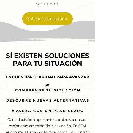
seguridad.
Solicitar Consultoría
SÍ EXISTEN SOLUCIONES
SÍ EXISTEN SOLUCIONES
PARA TU SITUACIÓN
PARA TU SITUACIÓN
ENCUENTRA CLARIDAD PARA AVANZAR
ENCUENTRA CLARIDAD PARA AVANZAR
🌿
🌿
COMPRENDE TU SITUACIÓN
COMPRENDE TU SITUACIÓN
DESCUBRE NUEVAS ALTERNATIVAS
DESCUBRE NUEVAS ALTERNATIVAS
AVANZA CON UN PLAN CLARO
AVANZA CON UN PLAN CLARO
Cada decisión importante comienza con una
mejor comprensión de la situación. En SEM
analizamos tu caso y te ayudamos a encontrar