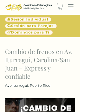
Soluciones Estratégicas
Multidisciplinarias
👤Sesión Individual
💞Sesión para Parejas
🌿Domingos para Tí
< Atrás
Cambio de frenos en Av.
Iturregui, Carolina/San
Juan – Express y
confiable
Ave Iturregui, Puerto Rico