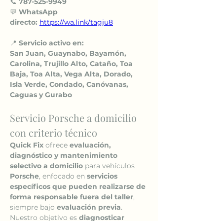
📞 
787-525-9949
💬 
WhatsApp 
directo:
https://wa.link/tagju8
📍 
Servicio activo en:
San Juan, Guaynabo, Bayamón, 
Carolina, Trujillo Alto, Cataño, Toa 
Baja, Toa Alta, Vega Alta, Dorado, 
Isla Verde, Condado, Canóvanas, 
Caguas y Gurabo
Servicio Porsche a domicilio 
con criterio técnico
Quick Fix
 ofrece 
evaluación, 
diagnóstico y mantenimiento 
selectivo a domicilio
 para vehículos 
Porsche
, enfocado en 
servicios 
específicos que pueden realizarse de 
forma responsable fuera del taller
, 
siempre bajo 
evaluación previa
.
Nuestro objetivo es 
diagnosticar 