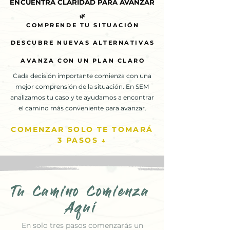
ENCUENTRA CLARIDAD PARA AVANZAR
ENCUENTRA CLARIDAD PARA AVANZAR
🌿
🌿
COMPRENDE TU SITUACIÓN
COMPRENDE TU SITUACIÓN
DESCUBRE NUEVAS ALTERNATIVAS
DESCUBRE NUEVAS ALTERNATIVAS
AVANZA CON UN PLAN CLARO
AVANZA CON UN PLAN CLARO
Cada decisión importante comienza con una
mejor comprensión de la situación. En SEM
analizamos tu caso y te ayudamos a encontrar
el camino más conveniente para avanzar.
COMENZAR SOLO TE TOMARÁ
3 PASOS ↓
Tu Camino Comienza
Aquí
En solo tres pasos comenzarás un