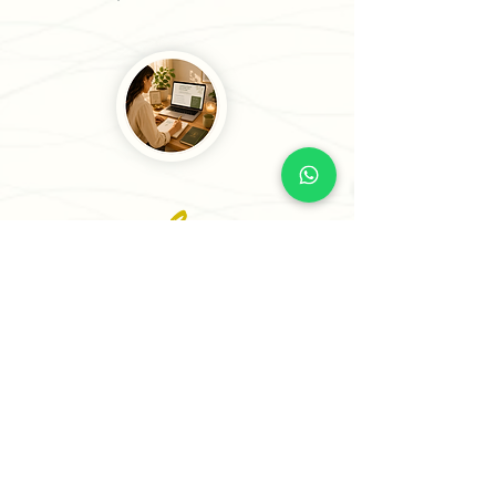
2
Cuentanos tu situación
Comparte tu caso mediante un
formulario sencillo. Analizaremos tu
información para ofrecerte la
orientación más adecuada.