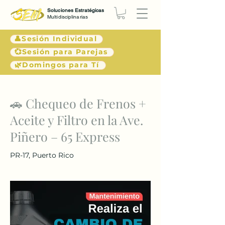
Soluciones Estratégicas
Multidisciplinarias
👤Sesión Individual
💞Sesión para Parejas
🌿Domingos para Tí
< Atrás
🚗 Chequeo de Frenos +
Aceite y Filtro en la Ave.
Piñero – 65 Express
PR-17, Puerto Rico