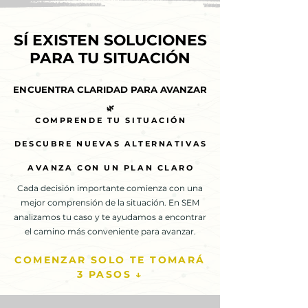
SÍ EXISTEN SOLUCIONES
SÍ EXISTEN SOLUCIONES
PARA TU SITUACIÓN
PARA TU SITUACIÓN
ENCUENTRA CLARIDAD PARA AVANZAR
ENCUENTRA CLARIDAD PARA AVANZAR
🌿
🌿
COMPRENDE TU SITUACIÓN
COMPRENDE TU SITUACIÓN
DESCUBRE NUEVAS ALTERNATIVAS
DESCUBRE NUEVAS ALTERNATIVAS
AVANZA CON UN PLAN CLARO
AVANZA CON UN PLAN CLARO
Cada decisión importante comienza con una
mejor comprensión de la situación. En SEM
analizamos tu caso y te ayudamos a encontrar
el camino más conveniente para avanzar.
COMENZAR SOLO TE TOMARÁ
3 PASOS ↓