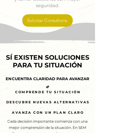
seguridad.
Solicitar Consultoría
SÍ EXISTEN SOLUCIONES
SÍ EXISTEN SOLUCIONES
PARA TU SITUACIÓN
PARA TU SITUACIÓN
ENCUENTRA CLARIDAD PARA AVANZAR
ENCUENTRA CLARIDAD PARA AVANZAR
🌿
🌿
COMPRENDE TU SITUACIÓN
COMPRENDE TU SITUACIÓN
DESCUBRE NUEVAS ALTERNATIVAS
DESCUBRE NUEVAS ALTERNATIVAS
AVANZA CON UN PLAN CLARO
AVANZA CON UN PLAN CLARO
Cada decisión importante comienza con una
mejor comprensión de la situación. En SEM