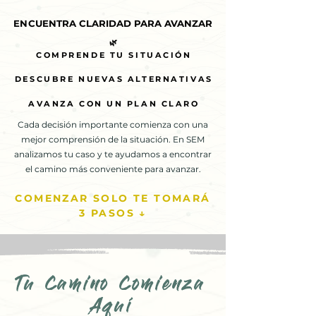
ENCUENTRA CLARIDAD PARA AVANZAR
ENCUENTRA CLARIDAD PARA AVANZAR
🌿
🌿
COMPRENDE TU SITUACIÓN
COMPRENDE TU SITUACIÓN
DESCUBRE NUEVAS ALTERNATIVAS
DESCUBRE NUEVAS ALTERNATIVAS
AVANZA CON UN PLAN CLARO
AVANZA CON UN PLAN CLARO
Cada decisión importante comienza con una
mejor comprensión de la situación. En SEM
analizamos tu caso y te ayudamos a encontrar
el camino más conveniente para avanzar.
COMENZAR SOLO TE TOMARÁ
3 PASOS ↓
Tu Camino Comienza
Aquí