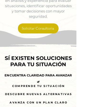
en análisis y experiencia para evaluar
situaciones, identificar oportunidades
y tomar decisiones con mayor
seguridad.
Solicitar Consultoría
SÍ EXISTEN SOLUCIONES
SÍ EXISTEN SOLUCIONES
PARA TU SITUACIÓN
PARA TU SITUACIÓN
ENCUENTRA CLARIDAD PARA AVANZAR
ENCUENTRA CLARIDAD PARA AVANZAR
🌿
🌿
COMPRENDE TU SITUACIÓN
COMPRENDE TU SITUACIÓN
DESCUBRE NUEVAS ALTERNATIVAS
DESCUBRE NUEVAS ALTERNATIVAS
AVANZA CON UN PLAN CLARO
AVANZA CON UN PLAN CLARO