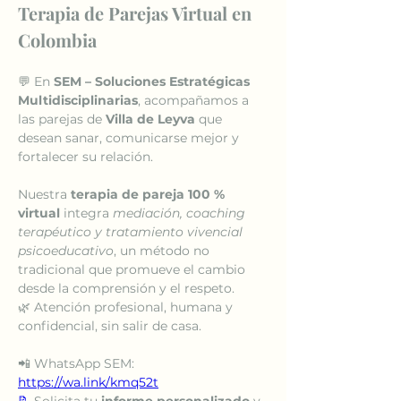
Terapia de Parejas Virtual en 
Colombia
💬 En 
SEM – Soluciones Estratégicas 
Multidisciplinarias
, acompañamos a 
las parejas de 
Villa de Leyva
 que 
desean sanar, comunicarse mejor y 
fortalecer su relación.
Nuestra 
terapia de pareja 100 % 
virtual
 integra 
mediación, coaching 
terapéutico y tratamiento vivencial 
psicoeducativo
, un método no 
tradicional que promueve el cambio 
desde la comprensión y el respeto.
🌿 Atención profesional, humana y 
confidencial, sin salir de casa.
📲 WhatsApp SEM: 
https://wa.link/kmq52t
📝
 Solicita tu 
informe personalizado
 y 