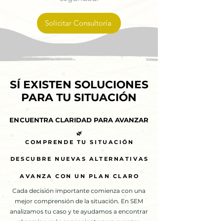
Solicitar Consultoría
SÍ EXISTEN SOLUCIONES
SÍ EXISTEN SOLUCIONES
PARA TU SITUACIÓN
PARA TU SITUACIÓN
ENCUENTRA CLARIDAD PARA AVANZAR
ENCUENTRA CLARIDAD PARA AVANZAR
🌿
🌿
COMPRENDE TU SITUACIÓN
COMPRENDE TU SITUACIÓN
DESCUBRE NUEVAS ALTERNATIVAS
DESCUBRE NUEVAS ALTERNATIVAS
AVANZA CON UN PLAN CLARO
AVANZA CON UN PLAN CLARO
Cada decisión importante comienza con una
mejor comprensión de la situación. En SEM
analizamos tu caso y te ayudamos a encontrar