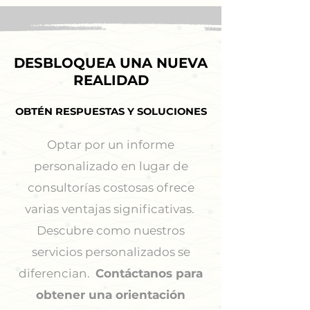
DESBLOQUEA UNA NUEVA
DESBLOQUEA UNA NUEVA
REALIDAD
REALIDAD
OBTÉN RESPUESTAS Y SOLUCIONES
OBTÉN RESPUESTAS Y SOLUCIONES
Optar por un informe
personalizado en lugar de
consultorías costosas ofrece
varias ventajas significativas.
Descubre como nuestros
servicios personalizados se
diferencian.
Contáctanos para
obtener una orientación