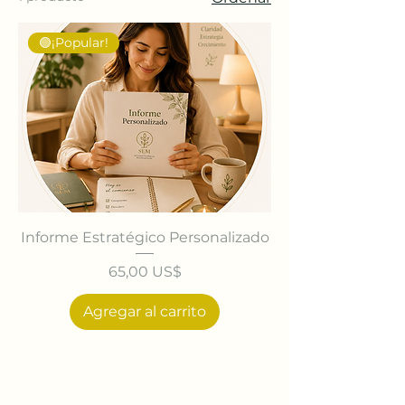
🟢¡Popular!
Informe Estratégico Personalizado
Precio
65,00 US$
Agregar al carrito